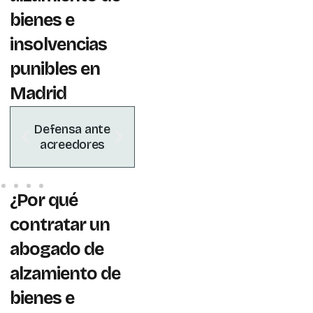
bienes e
insolvencias
punibles en
Madrid
Se
Defensa ante
Reducción de
acreedores
riesgos penales
e
¿Por qué
contratar un
abogado de
alzamiento de
bienes e