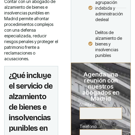
Contar con un abogado de
agrupación
alzamiento de bienes e
indebida y
insolvencias punibles en
administración
Madrid permite afrontar
desleal
procedimientos complejos
con una defensa
Delitos de
especializada, reducir
alzamiento de
riesgos penales y proteger el
bienes y
patrimonio frente a
insolvencias
reclamaciones o
punibles
acusaciones.
Agenda una
¿Qué incluye
reunión con
el servicio de
nuestros
abogados en
alzamiento
Madrid
Nombre
de bienes e
insolvencias
Teléfono
punibles en