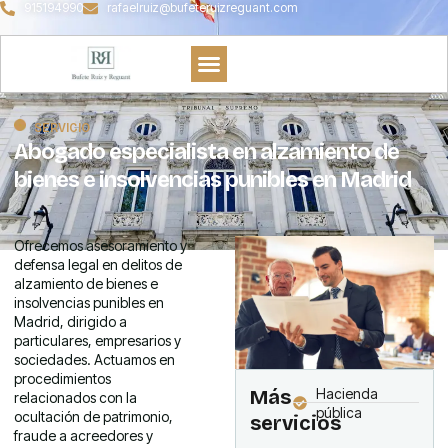
915194990
rafaelruiz@bufeteruizreguant.com
SERVICIO
Abogado especialista en alzamiento de
bienes e insolvencias punibles en Madrid
Ofrecemos asesoramiento y
defensa legal en delitos de
alzamiento de bienes e
insolvencias punibles en
Madrid, dirigido a
particulares, empresarios y
sociedades. Actuamos en
procedimientos
Más
Hacienda
relacionados con la
pública
ocultación de patrimonio,
servicios
fraude a acreedores y