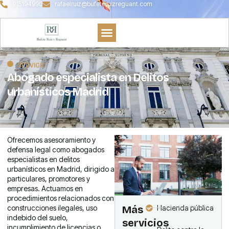
915194990
rafaelruiz@bufeteruizreguant.com
SERVICIO
Abogado especialista en Delitos
urbanísticos Madrid
Ofrecemos asesoramiento y
defensa legal como abogados
especialistas en delitos
urbanísticos en Madrid, dirigido a
particulares, promotores y
empresas. Actuamos en
procedimientos relacionados con
construcciones ilegales, uso
Más
Hacienda pública
indebido del suelo,
servicios
incumplimiento de licencias o