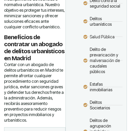
Delito contra la
normativa urbanística. Nuestro
seguridad social
objetivo es proteger tus intereses,
minimizar sanciones y ofrecer
Delitos
soluciones eficaces ante
urbanísticos
cualquier conflicto urbanístico.
Beneficios de
Salud Pública
contratar un abogado
Delito de
de delitos urbanísticos
prevaricación y
en Madrid
malversación de
Contar con un abogado de
caudales
delitos urbanísticos en Madrid te
públicos
permite afrontar cualquier
procedimiento con seguridad
Estafas
jurídica, evitar sanciones graves
inmobiliarias
y defender tus derechos frente a
la administración. Además,
Delitos
recibirás asesoramiento
Societarios
preventivo para reducir riesgos
en proyectos inmobiliarios y
urbanísticos.
Delitos de
agrupación