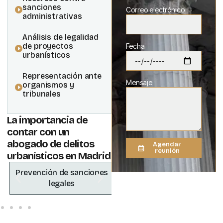
sanciones
Correo electrónico
administrativas
Análisis de legalidad
de proyectos
Fecha
urbanísticos
Representación ante
Mensaje
organismos y
tribunales
La importancia de
contar con un
abogado de delitos
Agendar
reunión
urbanísticos en Madrid
Prevención de sanciones
Defensa ante
legales
inspecciones