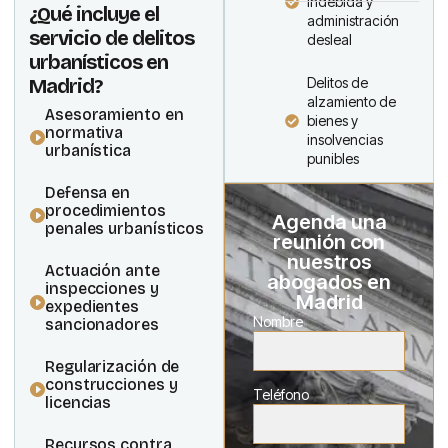
indebida y
¿Qué incluye el
administración
servicio de delitos
desleal
urbanísticos en
Madrid?
Delitos de
alzamiento de
Asesoramiento en
bienes y
normativa
insolvencias
urbanística
punibles
Defensa en
procedimientos
Agenda una
penales urbanísticos
reunión con
nuestros
Actuación ante
abogados en
inspecciones y
Madrid
expedientes
Nombre
sancionadores
Regularización de
construcciones y
Teléfono
licencias
Recursos contra