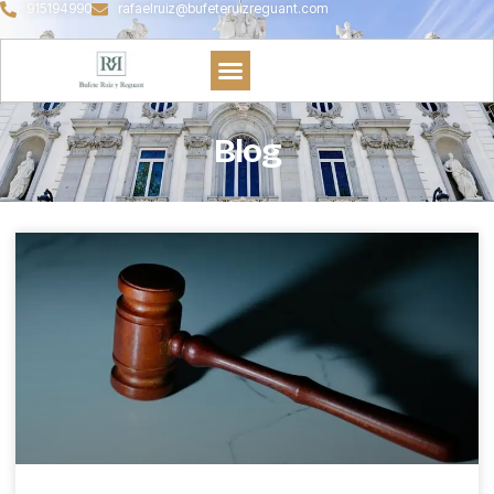
915194990
rafaelruiz@bufeteruizreguant.com
Blog