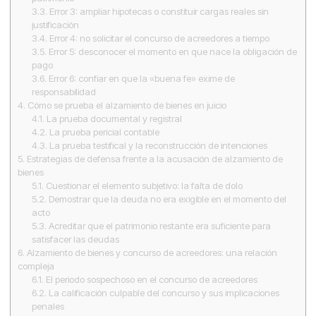
3.3.
Error 3: ampliar hipotecas o constituir cargas reales sin
justificación
3.4.
Error 4: no solicitar el concurso de acreedores a tiempo
3.5.
Error 5: desconocer el momento en que nace la obligación de
pago
3.6.
Error 6: confiar en que la «buena fe» exime de
responsabilidad
4.
Cómo se prueba el alzamiento de bienes en juicio
4.1.
La prueba documental y registral
4.2.
La prueba pericial contable
4.3.
La prueba testifical y la reconstrucción de intenciones
5.
Estrategias de defensa frente a la acusación de alzamiento de
bienes
5.1.
Cuestionar el elemento subjetivo: la falta de dolo
5.2.
Demostrar que la deuda no era exigible en el momento del
acto
5.3.
Acreditar que el patrimonio restante era suficiente para
satisfacer las deudas
6.
Alzamiento de bienes y concurso de acreedores: una relación
compleja
6.1.
El periodo sospechoso en el concurso de acreedores
6.2.
La calificación culpable del concurso y sus implicaciones
penales