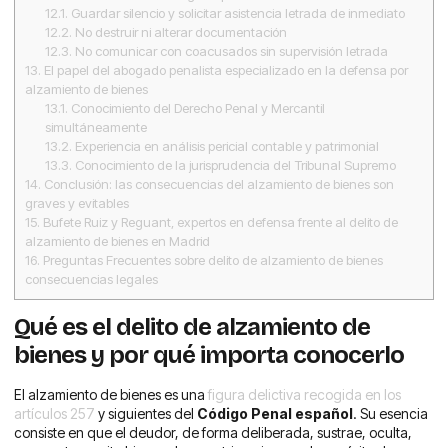
12.1.
Guardar silencio y solicitar asistencia letrada de inmediato
12.2.
No destruir ni alterar documentación
12.3.
No comunicar con coacusados sin supervisión letrada
13.
El papel del abogado penalista especializado en la defensa por
alzamiento de bienes
13.1.
Conocimiento del Derecho Penal y Mercantil
simultáneamente
13.2.
Experiencia en análisis pericial contable y patrimonial
13.3.
Conocimiento de la jurisprudencia del Tribunal Supremo
14.
Conclusión: las consecuencias del alzamiento de bienes son
graves y evitables
15.
Bufete Ruiz y Reguant, expertos en defensa frente al delito de
alzamiento de bienes en Madrid
16.
Preguntas Frecuentes sobre delito de alzamiento de bienes
consecuencias legales
Qué es el delito de alzamiento de
bienes y por qué importa conocerlo
El alzamiento de bienes es una
figura delictiva recogida en los
artículos 257
y siguientes del
Código Penal español
. Su esencia
consiste en que el deudor, de forma deliberada, sustrae, oculta,