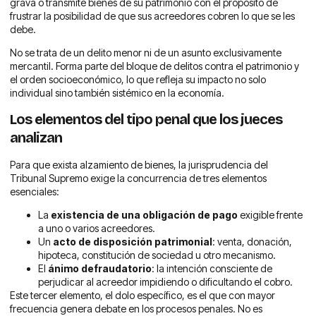
grava o transmite bienes de su patrimonio con el propósito de
frustrar la posibilidad de que sus acreedores cobren lo que se les
debe.
No se trata de un delito menor ni de un asunto exclusivamente
mercantil. Forma parte del bloque de delitos contra el patrimonio y
el orden socioeconómico, lo que refleja su impacto no solo
individual sino también sistémico en la economía.
Los elementos del tipo penal que los jueces
analizan
Para que exista alzamiento de bienes, la jurisprudencia del
Tribunal Supremo exige la concurrencia de tres elementos
esenciales:
La
existencia de una obligación de pago
exigible frente
a uno o varios acreedores.
Un
acto de disposición patrimonial
: venta, donación,
hipoteca, constitución de sociedad u otro mecanismo.
El
ánimo defraudatorio
: la intención consciente de
perjudicar al acreedor impidiendo o dificultando el cobro.
Este tercer elemento, el dolo específico, es el que con mayor
frecuencia genera debate en los procesos penales. No es