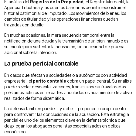
El análisis del
Registro de la Propiedad
, el Registro Mercantil, la
Agencia Tributaria y las cuentas bancarias permite reconstruir el
historial patrimonial del imputado. Los movimientos de bienes, los
cambios de titularidad y las operaciones financieras quedan
trazadas con detalle.
En muchas ocasiones, la mera secuencia temporal entre la
notificación de una deuda y la transmisión de un bien inmueble es
suficiente para sustentar la acusación, sin necesidad de prueba
adicional sobre la intención.
La prueba pericial contable
En casos que afectan a sociedades o a autónomos con actividad
empresarial, el
perito contable
cobra un papel central. Su análisis
puede revelar descapitalizaciones, transmisiones infravaloradas,
préstamos ficticios entre partes vinculadas o vaciamientos de activo
realizados de forma sistemática.
La defensa también puede —y debe— proponer su propio perito
para controvertir las conclusiones de la acusación. Esta estrategia
pericial es uno de los elementos clave en la defensa técnica que
despliegan los abogados penalistas especializados en delitos
económicos.