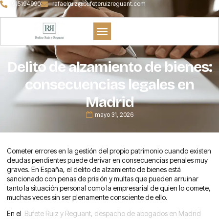
915194990
rafaelruiz@bufeteruizreguant.com
Delito de alzamiento de bienes:
consecuencias legales en
Madrid
mayo 31, 2026
Cometer errores en la gestión del propio patrimonio cuando existen
deudas pendientes puede derivar en consecuencias penales muy
graves. En España, el delito de alzamiento de bienes está
sancionado con penas de prisión y multas que pueden arruinar
tanto la situación personal como la empresarial de quien lo comete,
muchas veces sin ser plenamente consciente de ello.
En el
Bufete Ruiz y Reguant, despacho de abogados en Madrid