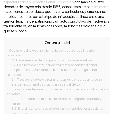
especializado en Derecho Penal Económico
con más de cuatro
décadas de trayectoria desde 1986, conocemos de primera mano
los patrones de conducta que llevan a particulares y empresarios
ante los tribunales por este tipo de infracción. La línea entre una
gestión legítima del patrimonio y un acto constitutivo de insolvencia
fraudulenta es, en muchas ocasiones, mucho más delgada de lo
que se supone.
Contents
[
hide
]
1.
Qué es el delito de alzamiento de bienes y por qué importa
conocerlo
1.1.
Los elementos del tipo penal que los jueces analizan
1.2.
La diferencia entre deuda civil y responsabilidad penal
2.
Las penas por alzamiento de bienes: lo que el Código Penal
establece
2.1.
Tipos agravados y circunstancias que endurecen la pena
2.2.
La responsabilidad civil derivada del delito
3.
Errores frecuentes que conducen a una acusación por alzamiento
de bienes
3.1.
Error 1: transmitir bienes a familiares o allegados cuando ya
existe deuda
3.2.
Error 2: constituir sociedades instrumentales para vaciar el
patrimonio