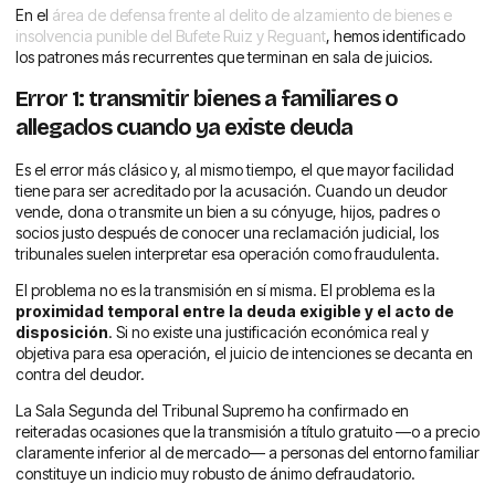
En el
área de defensa frente al delito de alzamiento de bienes e
insolvencia punible del Bufete Ruiz y Reguant
, hemos identificado
los patrones más recurrentes que terminan en sala de juicios.
Error 1: transmitir bienes a familiares o
allegados cuando ya existe deuda
Es el error más clásico y, al mismo tiempo, el que mayor facilidad
tiene para ser acreditado por la acusación. Cuando un deudor
vende, dona o transmite un bien a su cónyuge, hijos, padres o
socios justo después de conocer una reclamación judicial, los
tribunales suelen interpretar esa operación como fraudulenta.
El problema no es la transmisión en sí misma. El problema es la
proximidad temporal entre la deuda exigible y el acto de
disposición
. Si no existe una justificación económica real y
objetiva para esa operación, el juicio de intenciones se decanta en
contra del deudor.
La Sala Segunda del Tribunal Supremo ha confirmado en
reiteradas ocasiones que la transmisión a título gratuito —o a precio
claramente inferior al de mercado— a personas del entorno familiar
constituye un indicio muy robusto de ánimo defraudatorio.