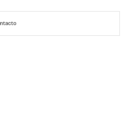
ntacto
encia 447