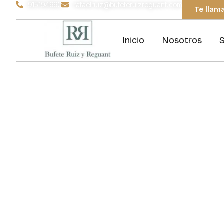
915194990
rafaelruiz@bufeteruizreguant.com
Te lla
Inicio
Nosotros
S
Sentenci