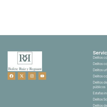
Servic
Delitos c
Delitos c
Delitos u
Delitos c
Delitos d
públicos
Estafas i
Delitos S
Delitos d