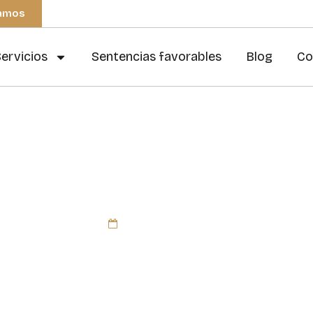
mamos
ervicios
Sentencias favorables
Blog
Co
a absolutoria – Sent
noviembre 29, 2013