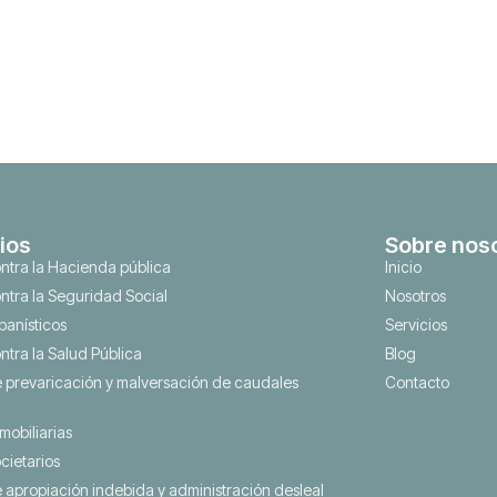
ios
Sobre nos
ontra la Hacienda pública
Inicio
ontra la Seguridad Social
Nosotros
rbanísticos
Servicios
ontra la Salud Pública
Blog
e prevaricación y malversación de caudales
Contacto
nmobiliarias
ocietarios
e apropiación indebida y administración desleal